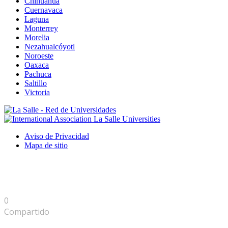
Chihuahua
Cuernavaca
Laguna
Monterrey
Morelia
Nezahualcóyotl
Noroeste
Oaxaca
Pachuca
Saltillo
Victoria
Aviso de Privacidad
Mapa de sitio
0
Compartido