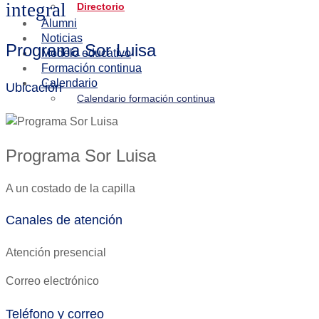
integral
Directorio
Alumni
Noticias
Programa Sor Luisa
Modelo educativo
Formación continua
Calendario
Ubicación
Calendario formación continua
Programa Sor Luisa
A un costado de la capilla
Canales de atención
Atención presencial
Correo electrónico
Teléfono y correo