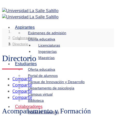
Aspirantes
Exámenes de admisión
Colaboradores
Oferta educativa
Directorio
Licenciaturas
Ingenierías
Directorio
Maestrías
Estudiantes
Oferta educativa
Portal de alumnos
Compartir
Parque de Innovación y Desarrollo
Compartir
Departamento de psicología
Compartir
Campus virtual
Compartir
Biblioteca
Colaboradores
Acompañamiento y Formación
Portal de maestros