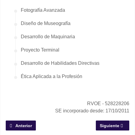
Fotografía Avanzada
Diseño de Museografía
Desarrollo de Maquinaria
Proyecto Terminal
Desarrollo de Habilidades Directivas
Ética Aplicada a la Profesión
RVOE - 528228206
SE incorporado desde: 17/10/2011
Artículo anterior: Licenciatura en Desarrollo e Innovación E
Artículo siguien
Anterior
Siguiente